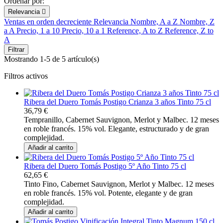
Ordenar por:
Relevancia

Ventas en orden decreciente
Relevancia
Nombre, A a Z
Nombre, Z
a A
Precio, 1 a 10
Precio, 10 a 1
Reference, A to Z
Reference, Z to
A
Filtrar
Mostrando 1-5 de 5 artículo(s)
Filtros activos
Ribera del Duero Tomás Postigo Crianza 3 años Tinto 75 cl
36,79 €
Tempranillo, Cabernet Sauvignon, Merlot y Malbec. 12 meses
en roble francés. 15% vol. Elegante, estructurado y de gran
complejidad.
Añadir al carrito
Ribera del Duero Tomás Postigo 5º Año Tinto 75 cl
62,65 €
Tinto Fino, Cabernet Sauvignon, Merlot y Malbec. 12 meses
en roble francés. 15% vol. Potente, elegante y de gran
complejidad.
Añadir al carrito