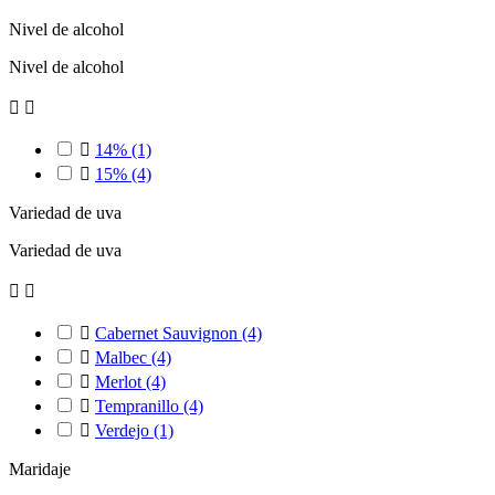
Nivel de alcohol
Nivel de alcohol



14%
(1)

15%
(4)
Variedad de uva
Variedad de uva



Cabernet Sauvignon
(4)

Malbec
(4)

Merlot
(4)

Tempranillo
(4)

Verdejo
(1)
Maridaje