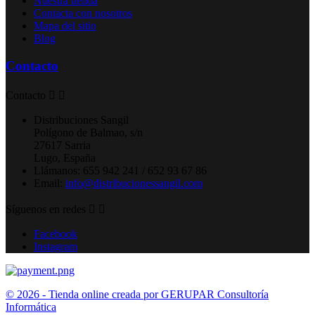
Nuestra tienda
Contacta con nosotros
Mapa del sitio
Blog
Contacto
Contacto


Distribuciones Sangil
Polígono de Balmao, s/n
27617 Sarria
Lugo, España
Llámanos:
655 942 241 / 652 93 67 86
Email:
info@distribucionessangil.com
Síguenos en redes


Facebook
Instagram
© 2026 - Tienda online creada por GERUPAR Consultoría
Informática