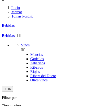
Inicio
Marcas
Tomás Postigo
Bebidas
Bebidas


Vinos


Mencías
Godellos
Albariños
Ribeiros
Riojas
Ribera del Duero
Otros vinos

OK
Filtrar por
Tipo de vino