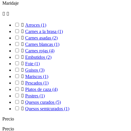
Maridaje



Arroces
(1)

Carnes a la brasa
(1)

Carnes asadas
(2)

Carnes blancas
(1)

Carnes rojas
(4)

Embutidos
(2)

Foie
(1)

Guisos
(3)

Mariscos
(1)

Pescados
(1)

Platos de caza
(4)

Postres
(1)

Quesos curados
(5)

Quesos semicurados
(1)
Precio
Precio