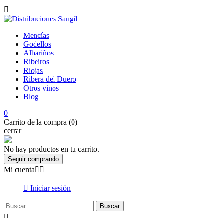

Mencías
Godellos
Albariños
Ribeiros
Riojas
Ribera del Duero
Otros vinos
Blog
0
Carrito de la compra (0)
cerrar
No hay productos en tu carrito.
Seguir comprando
Mi cuenta



Iniciar sesión
Buscar
