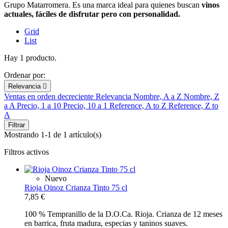
Grupo Matarromera. Es una marca ideal para quienes buscan
vinos
actuales, fáciles de disfrutar pero con personalidad.
Grid
List
Hay 1 producto.
Ordenar por:
Relevancia

Ventas en orden decreciente
Relevancia
Nombre, A a Z
Nombre, Z
a A
Precio, 1 a 10
Precio, 10 a 1
Reference, A to Z
Reference, Z to
A
Filtrar
Mostrando 1-1 de 1 artículo(s)
Filtros activos
Nuevo
Rioja Oinoz Crianza Tinto 75 cl
7,85 €
100 % Tempranillo de la D.O.Ca. Rioja. Crianza de 12 meses
en barrica, fruta madura, especias y taninos suaves.