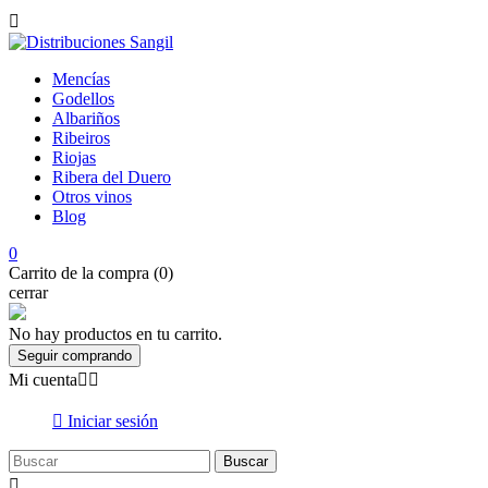

Mencías
Godellos
Albariños
Ribeiros
Riojas
Ribera del Duero
Otros vinos
Blog
0
Carrito de la compra (0)
cerrar
No hay productos en tu carrito.
Seguir comprando
Mi cuenta



Iniciar sesión
Buscar
