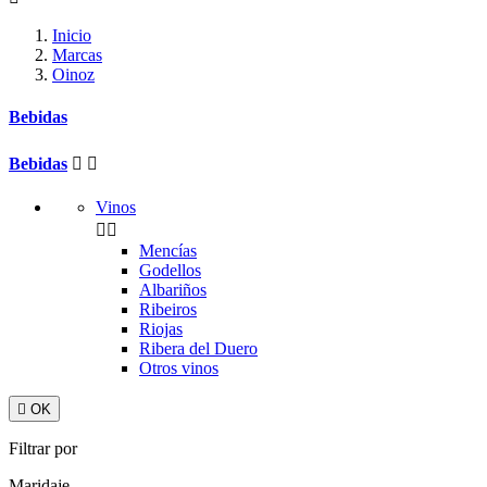
Inicio
Marcas
Oinoz
Bebidas
Bebidas


Vinos


Mencías
Godellos
Albariños
Ribeiros
Riojas
Ribera del Duero
Otros vinos

OK
Filtrar por
Maridaje