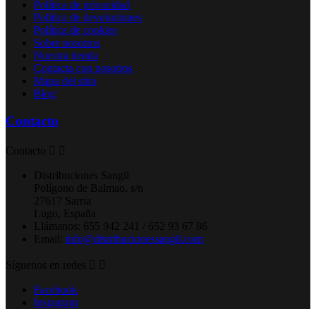
Política de privacidad
Política de devoluciones
Política de cookies
Sobre nosotros
Nuestra tienda
Contacta con nosotros
Mapa del sitio
Blog
Contacto
Contacto


Distribuciones Sangil
Polígono de Balmao, s/n
27617 Sarria
Lugo, España
Llámanos:
655 942 241 / 652 93 67 86
Email:
info@distribucionessangil.com
Síguenos en redes


Facebook
Instagram