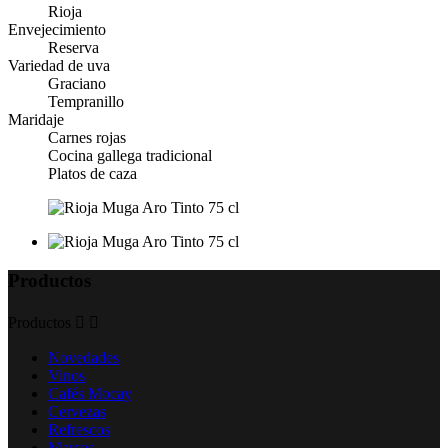
Rioja
Envejecimiento
Reserva
Variedad de uva
Graciano
Tempranillo
Maridaje
Carnes rojas
Cocina gallega tradicional
Platos de caza
Productos
Productos


Novedades
Vinos
Cafés Mocay
Cervezas
Refrescos
Marcas