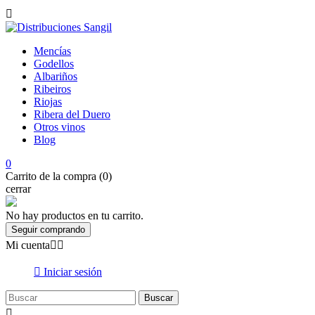

Mencías
Godellos
Albariños
Ribeiros
Riojas
Ribera del Duero
Otros vinos
Blog
0
Carrito de la compra (0)
cerrar
No hay productos en tu carrito.
Seguir comprando
Mi cuenta



Iniciar sesión
Buscar
