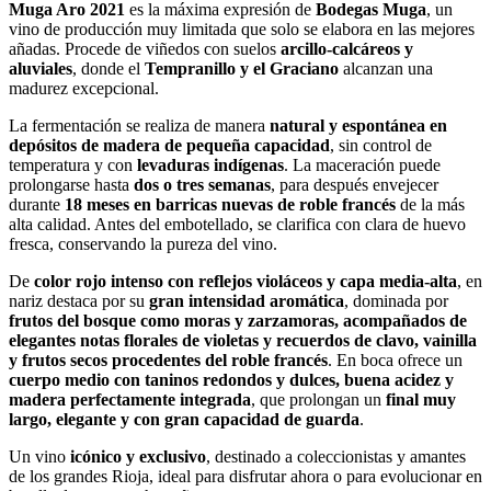
Muga Aro 2021
es la máxima expresión de
Bodegas Muga
, un
vino de producción muy limitada que solo se elabora en las mejores
añadas. Procede de viñedos con suelos
arcillo‑calcáreos y
aluviales
, donde el
Tempranillo y el Graciano
alcanzan una
madurez excepcional.
La fermentación se realiza de manera
natural y espontánea en
depósitos de madera de pequeña capacidad
, sin control de
temperatura y con
levaduras indígenas
. La maceración puede
prolongarse hasta
dos o tres semanas
, para después envejecer
durante
18 meses en barricas nuevas de roble francés
de la más
alta calidad. Antes del embotellado, se clarifica con clara de huevo
fresca, conservando la pureza del vino.
De
color rojo intenso con reflejos violáceos y capa media‑alta
, en
nariz destaca por su
gran intensidad aromática
, dominada por
frutos del bosque como moras y zarzamoras, acompañados de
elegantes notas florales de violetas y recuerdos de clavo, vainilla
y frutos secos procedentes del roble francés
. En boca ofrece un
cuerpo medio con taninos redondos y dulces, buena acidez y
madera perfectamente integrada
, que prolongan un
final muy
largo, elegante y con gran capacidad de guarda
.
Un vino
icónico y exclusivo
, destinado a coleccionistas y amantes
de los grandes Rioja, ideal para disfrutar ahora o para evolucionar en