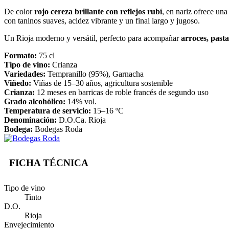
De color
rojo cereza brillante con reflejos rubí
, en nariz ofrece un
con taninos suaves, acidez vibrante y un final largo y jugoso.
Un Rioja moderno y versátil, perfecto para acompañar
arroces, past
Formato:
75 cl
Tipo de vino:
Crianza
Variedades:
Tempranillo (95%), Garnacha
Viñedo:
Viñas de 15–30 años, agricultura sostenible
Crianza:
12 meses en barricas de roble francés de segundo uso
Grado alcohólico:
14% vol.
Temperatura de servicio:
15–16 ºC
Denominación:
D.O.Ca. Rioja
Bodega:
Bodegas Roda
FICHA TÉCNICA
Tipo de vino
Tinto
D.O.
Rioja
Envejecimiento