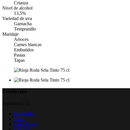
Crianza
Nivel de alcohol
13,5%
Variedad de uva
Garnacha
Tempranillo
Maridaje
Arroces
Carnes blancas
Embutidos
Pastas
Tapas
Productos
Productos


Novedades
Vinos
Cafés Mocay
Cervezas