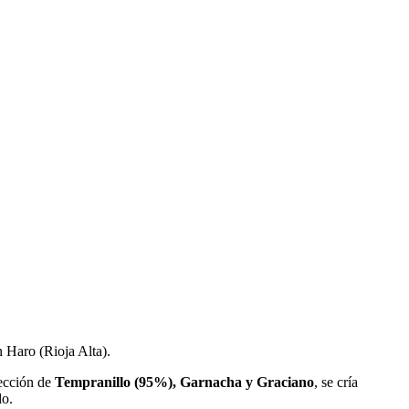
n Haro (Rioja Alta).
lección de
Tempranillo (95%), Garnacha y Graciano
, se cría
do.