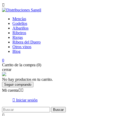

Mencías
Godellos
Albariños
Ribeiros
Riojas
Ribera del Duero
Otros vinos
Blog
0
Carrito de la compra (0)
cerrar
No hay productos en tu carrito.
Seguir comprando
Mi cuenta



Iniciar sesión
Buscar
